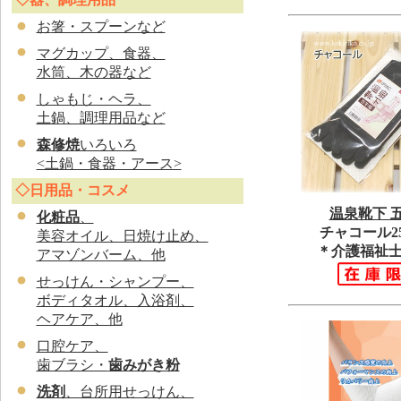
お
箸・スプーンなど
マグカップ、食器、
水筒、木の器など
しゃもじ・ヘラ、
土鍋、調理用品など
森修焼
いろいろ
<土鍋・食器・アース>
◇日用品・コスメ
温泉靴下 
化粧品
、
チャコール25
美容オイル、日焼け止め、
＊介護福祉
アマゾンバーム、他
せっけん・シャンプー、
ボディタオル、入浴剤、
ヘアケア、他
口腔ケア、
歯ブラシ・
歯みがき粉
洗剤
、台所用せっけん、