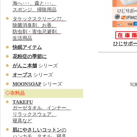
海へ･･･、森と･･･、
スポンジ、掃除用品
タケックスクリーン77、
除菌消臭剤、お香、
防虫剤・害虫忌避剤、
生活用品
ひじサポ
快眠アイテム
花粉症の季節に
がんこ本舗
シリーズ
オーブス
シリーズ
MOONSOAP
シリーズ
写
◇衣料品
TAKEFU
ガーゼタオル、インナー、
リラックスウェア、
寝具など
肌にやさしいコットン
の
ハンカチ、タオル、寝具、