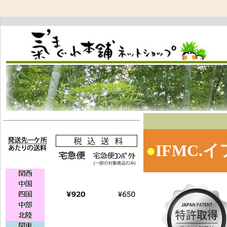
●
IFMC.