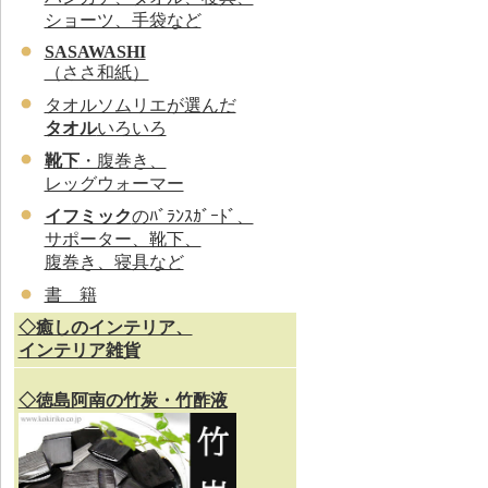
ショーツ、手袋など
SASAWASHI
（ささ和紙）
タオルソムリエが選んだ
タオル
いろいろ
靴下
・腹巻き、
レッグウォーマー
イフミック
のﾊﾞﾗﾝｽｶﾞｰﾄﾞ、
サポーター、靴下、
腹巻き、寝具など
書 籍
◇癒しのインテリア、
インテリア雑貨
◇徳島阿南の竹炭・竹酢液