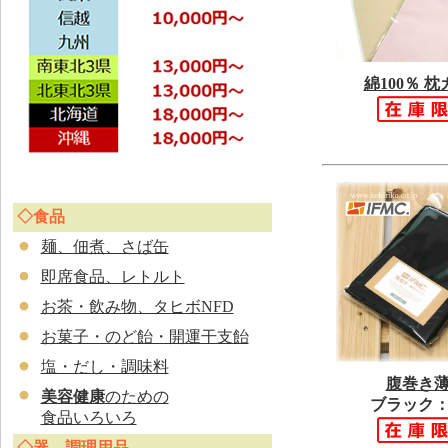
綿100％ 
◇食品
麺、佃煮、さば缶
即席食品、レトルト
お茶・飲み物、タヒボNFD
お菓子・のど飴・開運干支飴
塩・だし・調味料
腹巻き
美容健康
のための
ブラック：
食品いろいろ
◇器、調理用品