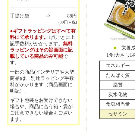
手提げ袋
⇒
88円
(80円＋税)
●ギフトラッピングはすべて有
料にて承ります。
1点ごとに上
記手数料がかかります。
無料
■
栄養成
ラッピングはその旨画面に記
1食(大さじ1
載している商品のみ可能
で
す。
エネルギー
一部の商品(インテリアや大型
たんぱく質
商品)は、別途ラッピング手数
料がかかります（商品画面に
脂質
明記）。
炭水化物
ギフト包装をお受けできない
食塩相当量
場合や、商品に合う箱・袋が
ご用意できない場合もござい
セサミン
ます。