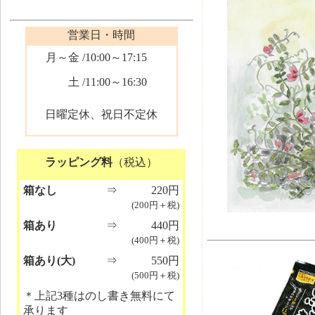
営業日・時間
月～金
/10:00～17:15
土
/11:00～16:30
日曜定休、祝日不定休
ラッピング料
（税込）
箱なし
⇒
220円
(200円＋税)
箱あり
⇒
440円
(400円＋税)
箱あり(大)
⇒
550円
(500円＋税)
＊上記3種はのし書き無料にて
承ります