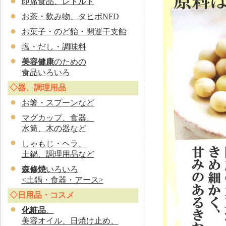
即席食品、レトルト
お茶・飲み物、タヒボNFD
お菓子・のど飴・開運干支飴
塩・だし・調味料
美容健康
のための
食品いろいろ
◇器、調理用品
お
箸・スプーンなど
マグカップ、食器、
水筒、木の器など
しゃもじ・ヘラ、
土鍋、調理用品など
森修焼
いろいろ
<土鍋・食器・アース>
◇日用品・コスメ
化粧品
、
美容オイル、日焼け止め、