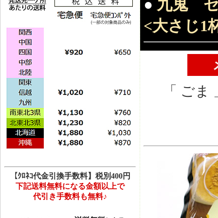
●
九鬼 セ
<大さじ1杯
「 ごま 
【ｸﾛﾈｺ代金引換手数料】税別400円
下記送料無料になる金額以上で
代引き手数料も無料♪