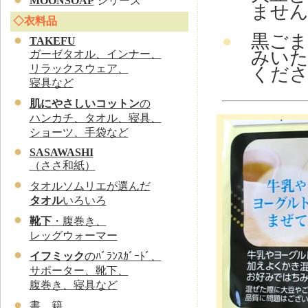
MOONSOAP
シリーズ
ませ
◇衣料品
黒ごま
●
TAKEFU
みい
ガーゼタオル、インナー、
リラックスウェア、
くだ
寝具など
肌にやさしいコットン
の
ハンカチ、タオル、寝具、
ショーツ、手袋など
SASAWASHI
（ささ和紙）
タオルソムリエが選んだ
タオル
いろいろ
靴下
・腹巻き、
レッグウォーマー
イフミック
のﾊﾞﾗﾝｽｶﾞｰﾄﾞ、
サポーター、靴下、
腹巻き、寝具など
書 籍