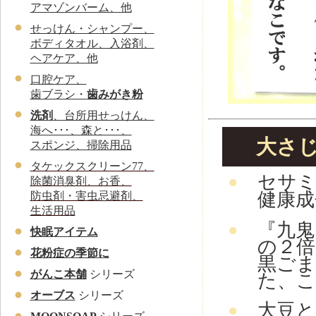
アマゾンバーム、他
せっけん・シャンプー、
ボディタオル、入浴剤、
ヘアケア、他
口腔ケア、
歯ブラシ・
歯みがき粉
洗剤
、台所用せっけん、
海へ･･･、森と･･･、
大さじ
スポンジ、掃除用品
タケックスクリーン77、
セサ
●
除菌消臭剤、お香、
健康成
防虫剤・害虫忌避剤、
生活用品
『九鬼
●
快眠アイテム
の２倍
花粉症の季節に
黒ごま
がんこ本舗
シリーズ
た、
オーブス
シリーズ
大豆と
●