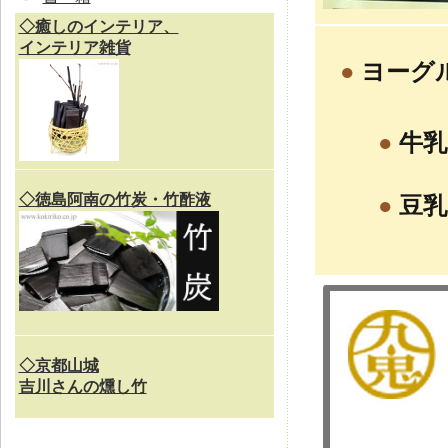
◇癒しのインテリア、
インテリア雑貨
●
ヨーグ
●
牛乳
◇徳島阿南の竹炭・竹酢液
●
豆乳
◇京都山城
吉川さんの燻し竹