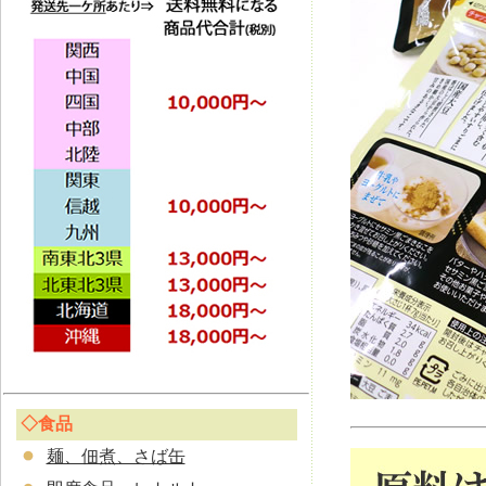
◇食品
麺、佃煮、さば缶