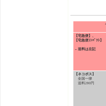
【宅急便】、
【宅急便ｺﾝﾊﾟｸﾄ】
←送料は左記
【ネコポス】
全国一律
送料280円