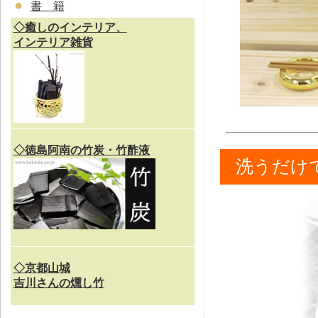
書 籍
◇癒しのインテリア、
インテリア雑貨
◇徳島阿南の竹炭・竹酢液
洗うだけ
◇京都山城
吉川さんの燻し竹