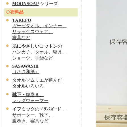
MOONSOAP
シリーズ
◇衣料品
TAKEFU
ガーゼタオル、インナー、
リラックスウェア、
寝具など
肌にやさしいコットン
の
ハンカチ、タオル、寝具、
ショーツ、手袋など
SASAWASHI
（ささ和紙）
タオルソムリエが選んだ
タオル
いろいろ
靴下
・腹巻き、
レッグウォーマー
イフミック
のﾊﾞﾗﾝｽｶﾞｰﾄﾞ、
サポーター、靴下、
腹巻き、寝具など