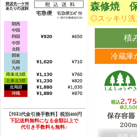
森修焼
◎スッキリ洗
積
冷蔵庫
【ｸﾛﾈｺ代金引換手数料】税別400円
下記送料無料になる金額以上で
代引き手数料も無料♪