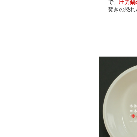
で、
圧力鍋
焚きの恐れ