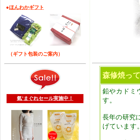
●
ほんわかギフト
（ギフト包装のご案内）
森修焼っ
鉛やカドミ
氣’まぐれセール実施中！
す。
長年の研究
げています