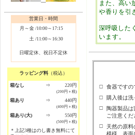
また、高い
や香りを引
営業日・時間
深呼吸した
月～金
/10:00～17:15
います。
土
/11:00～16:30
日曜定休、祝日不定休
ラッピング料
（税込）
箱なし
⇒
220円
□
食器ですの
(200円＋税)
□
購入後は洗
箱あり
⇒
440円
(400円＋税)
□
陶器製品は
箱あり(大)
⇒
550円
ご注意くだ
(500円＋税)
□
天然の原料
＊上記3種はのし書き無料にて
模様、表面