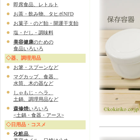
即席食品、レトルト
お茶・飲み物、タヒボNFD
お菓子・のど飴・開運干支飴
塩・だし・調味料
美容健康
のための
食品いろいろ
◇器、調理用品
お
箸・スプーンなど
マグカップ、食器、
水筒、木の器など
しゃもじ・ヘラ、
土鍋、調理用品など
森修焼
いろいろ
<土鍋・食器・アース>
◇日用品・コスメ
化粧品
、