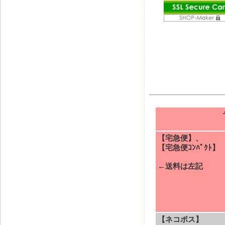
【宅急便】、
【宅急便ｺﾝﾊﾟｸﾄ】
←送料は左記
【ネコポス】