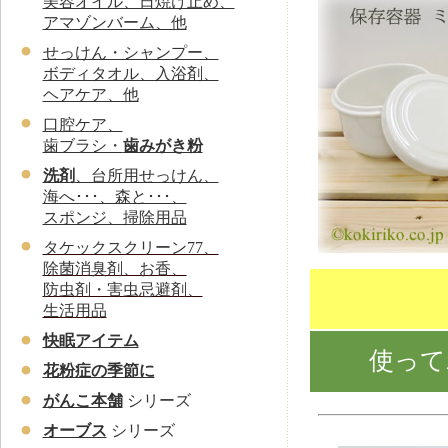
美容オイル、日焼け止め、
アマゾンバーム、他
せっけん・シャンプー、
ボディタオル、入浴剤、
ヘアケア、他
口腔ケア、
歯ブラシ・
歯みがき粉
洗剤
、台所用せっけん、
海へ･･･、森と･･･、
スポンジ、掃除用品
タケックスクリーン77、
除菌消臭剤、お香、
防虫剤・害虫忌避剤、
生活用品
快眠アイテム
使って
花粉症の季節に
がんこ本舗
シリーズ
オーブス
シリーズ