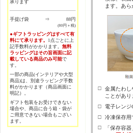
承ります
ます。あら
手提げ袋
⇒
88円
(80円＋税)
●ギフトラッピングはすべて有
料にて承ります。
1点ごとに上
記手数料がかかります。
無料
ラッピングはその旨画面に記
載している商品のみ可能
で
す。
一部の商品(インテリアや大型
商品)は、別途ラッピング手数
料がかかります（商品画面に
□
金属たわし
明記）。
ことがあり
ギフト包装をお受けできない
□
電子レンジ
場合や、商品に合う箱・袋が
ご用意できない場合もござい
□
冷凍保存用
ます。
□
「保存容器