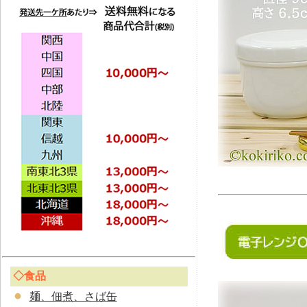
◇食品
麺、佃煮、さば缶