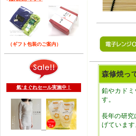
（ギフト包装のご案内）
森修焼っ
氣’まぐれセール実施中！
鉛やカドミ
す。
長年の研究
げています