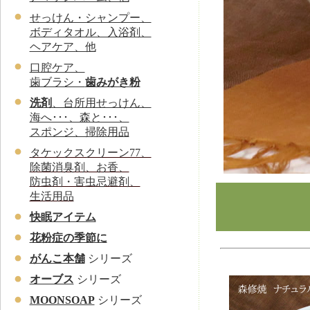
せっけん・シャンプー、
ボディタオル、入浴剤、
ヘアケア、他
口腔ケア、
歯ブラシ・
歯みがき粉
洗剤
、台所用せっけん、
海へ･･･、森と･･･、
スポンジ、掃除用品
タケックスクリーン77、
除菌消臭剤、お香、
防虫剤・害虫忌避剤、
生活用品
快眠アイテム
花粉症の季節に
がんこ本舗
シリーズ
オーブス
シリーズ
MOONSOAP
シリーズ