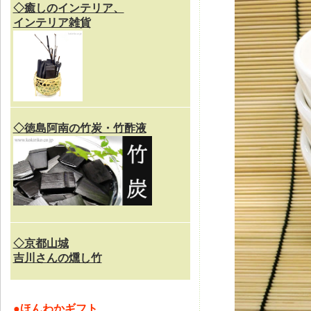
◇癒しのインテリア、
インテリア雑貨
◇徳島阿南の竹炭・竹酢液
◇京都山城
吉川さんの燻し竹
●
ほんわかギフト