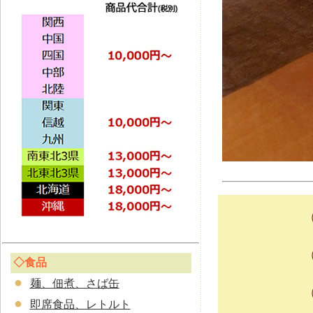
◇食品
麺、佃煮、さば缶
即席食品、レトルト