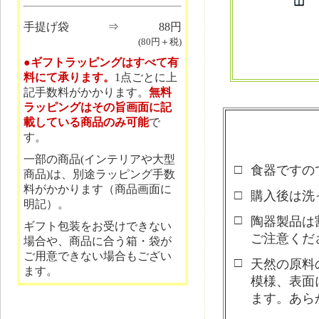
手提げ袋
⇒
88円
(80円＋税)
●ギフトラッピングはすべて有
料にて承ります。
1点ごとに上
記手数料がかかります。
無料
ラッピングはその旨画面に記
載している商品のみ可能
で
す。
一部の商品(インテリアや大型
□
食器ですの
商品)は、別途ラッピング手数
料がかかります（商品画面に
□
購入後は洗
明記）。
□
陶器製品は
ギフト包装をお受けできない
ご注意くだ
場合や、商品に合う箱・袋が
ご用意できない場合もござい
□
天然の原料
ます。
模様、表面
ます。あら