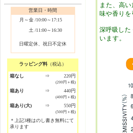
また、高い
営業日・時間
味や香りを
月～金
/10:00～17:15
深呼吸した
土
/11:00～16:30
います。
日曜定休、祝日不定休
ラッピング料
（税込）
箱なし
⇒
220円
(200円＋税)
箱あり
⇒
440円
(400円＋税)
箱あり(大)
⇒
550円
(500円＋税)
＊上記3種はのし書き無料にて
承ります