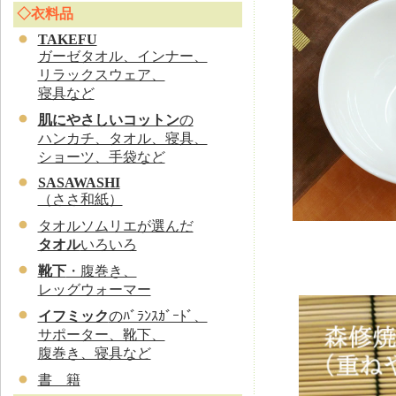
◇衣料品
TAKEFU
ガーゼタオル、インナー、
リラックスウェア、
寝具など
肌にやさしいコットン
の
ハンカチ、タオル、寝具、
ショーツ、手袋など
SASAWASHI
（ささ和紙）
タオルソムリエが選んだ
タオル
いろいろ
靴下
・腹巻き、
レッグウォーマー
イフミック
のﾊﾞﾗﾝｽｶﾞｰﾄﾞ、
サポーター、靴下、
腹巻き、寝具など
書 籍