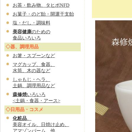
お茶・飲み物、タヒボNFD
お菓子・のど飴・開運干支飴
塩・だし・調味料
美容健康
のための
食品いろいろ
◇器、調理用品
お
箸・スプーンなど
マグカップ、食器、
水筒、木の器など
しゃもじ・ヘラ、
土鍋、調理用品など
森修焼
いろいろ
<土鍋・食器・アース>
◇日用品・コスメ
化粧品
、
美容オイル、日焼け止め、
アマゾンバーム、他