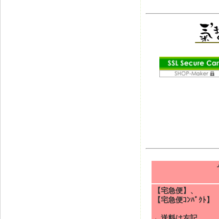
【宅急便】、
【宅急便ｺﾝﾊﾟｸﾄ】
←送料は左記