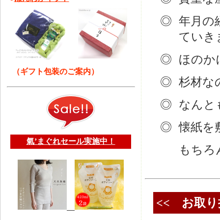
◎
年月の
ていき
◎
ほのか
（ギフト包装のご案内）
◎
杉材な
◎
なんと
◎
懐紙を
氣’まぐれセール実施中！
もちろ
<< お取