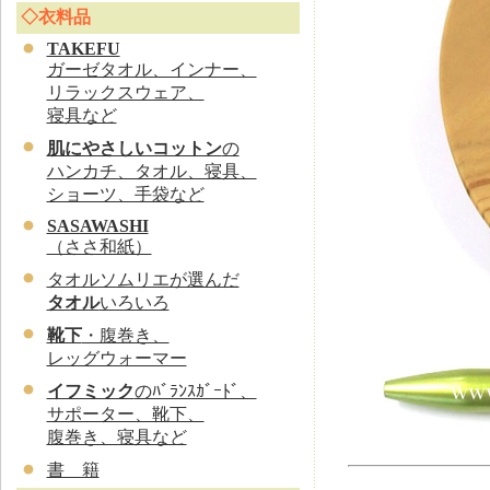
◇衣料品
TAKEFU
ガーゼタオル、インナー、
リラックスウェア、
寝具など
肌にやさしいコットン
の
ハンカチ、タオル、寝具、
ショーツ、手袋など
SASAWASHI
（ささ和紙）
タオルソムリエが選んだ
タオル
いろいろ
靴下
・腹巻き、
レッグウォーマー
イフミック
のﾊﾞﾗﾝｽｶﾞｰﾄﾞ、
サポーター、靴下、
腹巻き、寝具など
書 籍