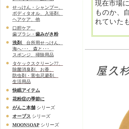
現在市場
せっけん・シャンプー、
ものか、
ボディタオル、入浴剤、
ヘアケア、他
れていた
口腔ケア、
歯ブラシ・
歯みがき粉
洗剤
、台所用せっけん、
海へ･･･、森と･･･、
スポンジ、掃除用品
タケックスクリーン77、
除菌消臭剤、お香、
防虫剤・害虫忌避剤、
生活用品
快眠アイテム
花粉症の季節に
がんこ本舗
シリーズ
オーブス
シリーズ
MOONSOAP
シリーズ