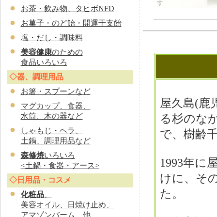
お茶・飲み物、タヒボNFD
お菓子・のど飴・開運干支飴
塩・だし・調味料
美容健康
のための
食品いろいろ
◇器、調理用品
お
箸・スプーンなど
屋久島(鹿
マグカップ、食器、
水筒、木の器など
る杉のな
しゃもじ・ヘラ、
で、樹齢
土鍋、調理用品など
森修焼
いろいろ
1993年
<土鍋・食器・アース>
けに、そ
◇日用品・コスメ
た。
化粧品
、
美容オイル、日焼け止め、
アマゾンバーム、他