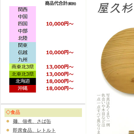
◇食品
麺、佃煮、さば缶
即席食品、レトルト