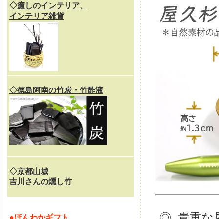
◇癒しのインテリア、
インテリア雑貨
◇徳島阿南の竹炭・竹酢液
◇京都山城
吉川さんの燻し竹
◎
貴重な
●
ほんわかギフト