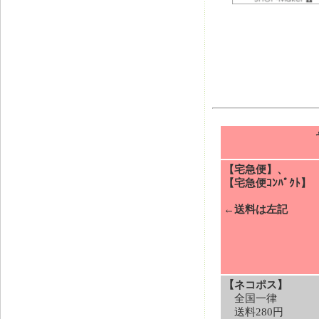
【宅急便】、
【宅急便ｺﾝﾊﾟｸﾄ】
←送料は左記
【ネコポス】
全国一律
送料280円