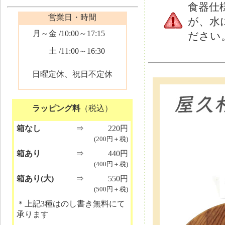
食器仕
営業日・時間
が、水
月～金
/10:00～17:15
ださい
土
/11:00～16:30
日曜定休、祝日不定休
ラッピング料
（税込）
箱なし
⇒
220円
(200円＋税)
箱あり
⇒
440円
(400円＋税)
箱あり(大)
⇒
550円
(500円＋税)
＊上記3種はのし書き無料にて
承ります