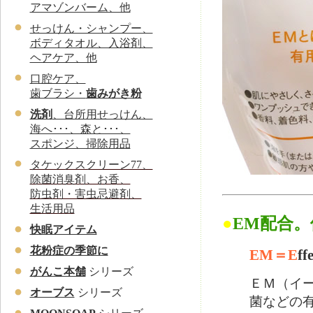
アマゾンバーム、他
せっけん・シャンプー、
ボディタオル、入浴剤、
ヘアケア、他
口腔ケア、
歯ブラシ・
歯みがき粉
洗剤
、台所用せっけん、
海へ･･･、森と･･･、
スポンジ、掃除用品
タケックスクリーン77、
除菌消臭剤、お香、
防虫剤・害虫忌避剤、
生活用品
●
EM配合
快眠アイテム
花粉症の季節に
EM＝E
ff
がんこ本舗
シリーズ
ＥＭ（イ
オーブス
シリーズ
菌などの