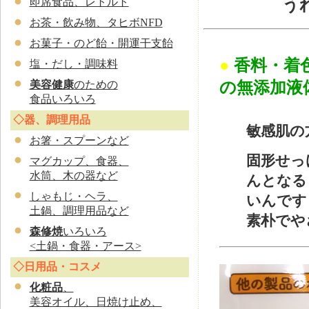
即席食品、レトルト
う
お茶・飲み物、タヒボNFD
お菓子・のど飴・開運干支飴
●
香料・着
塩・だし・調味料
の無添加液
美容健康
のための
食品いろいろ
◇器、調理用品
敏感肌の
お
箸・スプーンなど
固形せっ
マグカップ、食器、
水筒、木の器など
んとなる
しゃもじ・ヘラ、
いんです
土鍋、調理用品など
素朴でや
森修焼
いろいろ
<土鍋・食器・アース>
◇日用品・コスメ
化粧品
、
美容オイル、日焼け止め、