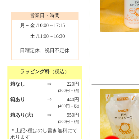
営業日・時間
月～金
/10:00～17:15
土
/11:00～16:30
日曜定休、祝日不定休
ラッピング料
（税込）
箱なし
⇒
220円
(200円＋税)
箱あり
⇒
440円
(400円＋税)
箱あり(大)
⇒
550円
(500円＋税)
＊上記3種はのし書き無料にて
承ります