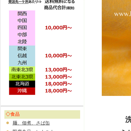
◇食品
麺、佃煮、さば缶