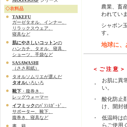
MOONSOAP
シリーズ
農業、畜産
◇衣料品
われてい
TAKEFU
ガーゼタオル、インナー、
シャボン
リラックスウェア、
す。
寝具など
肌にやさしいコットン
の
地球に、
ハンカチ、タオル、寝具、
ショーツ、手袋など
SASAWASHI
（ささ和紙）
＜ ご 注 意 ＞
タオルソムリエが選んだ
お肌に異
タオル
いろいろ
・
い。
靴下
・腹巻き、
レッグウォーマー
・
酸化防止
イフミック
のﾊﾞﾗﾝｽｶﾞｰﾄﾞ、
け、開封
サポーター、靴下、
・
低温時は
腹巻き、寝具など
らご使用
書 籍