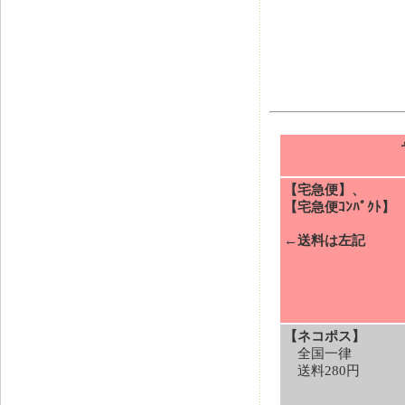
【宅急便】、
【宅急便ｺﾝﾊﾟｸﾄ】
←送料は左記
【ネコポス】
全国一律
送料280円