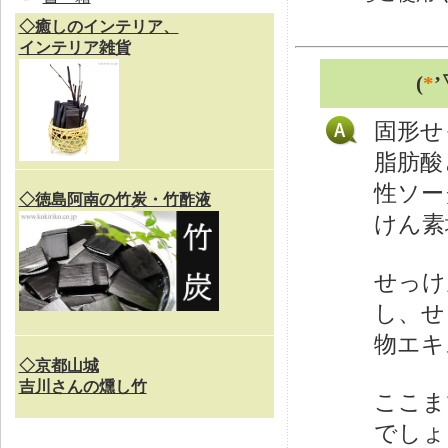
◇癒しのインテリア、
インテリア雑貨
(
*
’
固形せ
脂肪酸
性ソー
◇徳島阿南の竹炭・竹酢液
けん素
せっけ
し、せ
物エキ
◇京都山城
吉川さんの燻し竹
ここま
でしょ