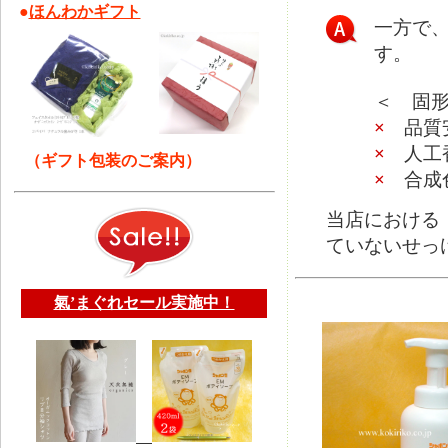
●
ほんわかギフト
一方で
す。
＜ 固
×
品質安
×
人工香
（ギフト包装のご案内）
×
合成色
当店における
ていないせっ
氣’まぐれセール実施中！