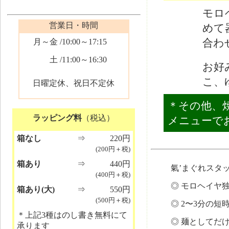
モロ
営業日・時間
めて
合わ
月～金
/10:00～17:15
土
/11:00～16:30
お好
こ、
日曜定休、祝日不定休
＊その他、
ラッピング料
（税込）
メニューで
箱なし
⇒
220円
(200円＋税)
箱あり
⇒
440円
氣’まぐれスタッ
(400円＋税)
◎ モロヘイヤ
箱あり(大)
⇒
550円
(500円＋税)
◎ 2〜3分の
＊上記3種はのし書き無料にて
◎ 麺としてだ
承ります