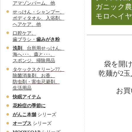
アマゾンバーム、他
ガニック農
せっけん・シャンプー、
モロヘイヤ
ボディタオル、入浴剤、
ヘアケア、他
口腔ケア、
歯ブラシ・
歯みがき粉
洗剤
、台所用せっけん、
海へ･･･、森と･･･、
スポンジ、掃除用品
袋を開
タケックスクリーン77、
乾麺が2
除菌消臭剤、お香、
防虫剤・害虫忌避剤、
生活用品
お買
快眠アイテム
花粉症の季節に
がんこ本舗
シリーズ
オーブス
シリーズ