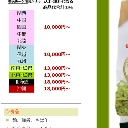
◇食品
麺、佃煮、さば缶