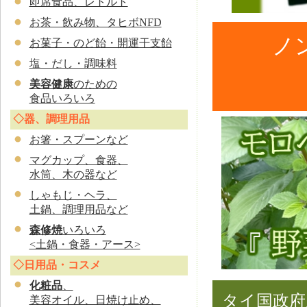
即席食品、レトルト
お茶・飲み物、タヒボNFD
ノ
お菓子・のど飴・開運干支飴
塩・だし・調味料
美容健康
のための
食品いろいろ
◇器、調理用品
お
箸・スプーンなど
マグカップ、食器、
水筒、木の器など
しゃもじ・ヘラ、
土鍋、調理用品など
森修焼
いろいろ
<土鍋・食器・アース>
◇日用品・コスメ
化粧品
、
タイ国政府
美容オイル、日焼け止め、