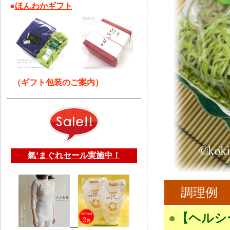
●
ほんわかギフト
（ギフト包装のご案内）
氣’まぐれセール実施中！
調理例
●
【ヘルシ