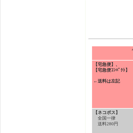
【宅急便】、
【宅急便ｺﾝﾊﾟｸﾄ】
←送料は左記
【ネコポス】
全国一律
送料280円