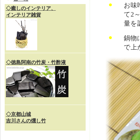
●
お味
◇癒しのインテリア、
て2
インテリア雑貨
量を
●
鍋物
で上
◇徳島阿南の竹炭・竹酢液
◇京都山城
吉川さんの燻し竹