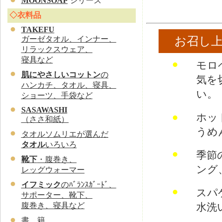
MOONSOAP
シリーズ
◇衣料品
TAKEFU
お召し
ガーゼタオル、インナー、
リラックスウェア、
寝具など
●
モロ
肌にやさしいコットン
の
気を
ハンカチ、タオル、寝具、
い。
ショーツ、手袋など
SASAWASHI
●
ホッ
（ささ和紙）
うめ
タオルソムリエが選んだ
タオル
いろいろ
●
季節
靴下
・腹巻き、
ング
レッグウォーマー
イフミック
のﾊﾞﾗﾝｽｶﾞｰﾄﾞ、
●
スパ
サポーター、靴下、
水洗
腹巻き、寝具など
書 籍