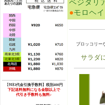
ベジタリ
●
モロヘイ
ブロッコリー
サラダ
【ｸﾛﾈｺ代金引換手数料】税別400円
下記送料無料になる金額以上で
代引き手数料も無料♪