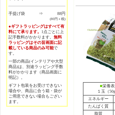
手提げ袋
⇒
88円
(80円＋税)
●ギフトラッピングはすべて有
料にて承ります。
1点ごとに上
記手数料がかかります。
無料
ラッピングはその旨画面に記
載している商品のみ可能
で
す。
一部の商品(インテリアや大型
商品)は、別途ラッピング手数
料がかかります（商品画面に
明記）。
ギフト包装をお受けできない
■
栄養表
場合や、商品に合う箱・袋が
１玉（50
ご用意できない場合もござい
エネルギー
ます。
たんぱく質
脂質