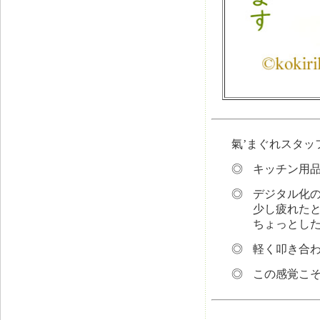
氣’まぐれスタッフ
◎
キッチン用
◎
デジタル化
少し疲れた
ちょっとし
◎
軽く叩き合わ
◎
この感覚こ