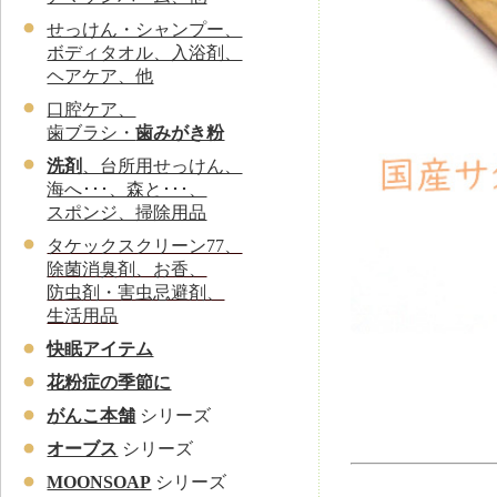
せっけん・シャンプー、
ボディタオル、入浴剤、
ヘアケア、他
口腔ケア、
歯ブラシ・
歯みがき粉
洗剤
、台所用せっけん、
海へ･･･、森と･･･、
スポンジ、掃除用品
タケックスクリーン77、
除菌消臭剤、お香、
防虫剤・害虫忌避剤、
生活用品
快眠アイテム
花粉症の季節に
がんこ本舗
シリーズ
オーブス
シリーズ
MOONSOAP
シリーズ