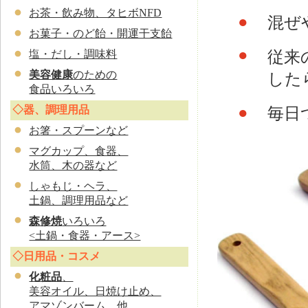
お茶・飲み物、タヒボNFD
●
混ぜ
お菓子・のど飴・開運干支飴
●
塩・だし・調味料
従来
美容健康
のための
した
食品いろいろ
◇器、調理用品
●
毎日
お
箸・スプーンなど
マグカップ、食器、
水筒、木の器など
しゃもじ・ヘラ、
土鍋、調理用品など
森修焼
いろいろ
<土鍋・食器・アース>
◇日用品・コスメ
化粧品
、
美容オイル、日焼け止め、
アマゾンバーム、他