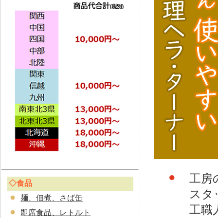
●
工房
◇食品
スタ
麺、佃煮、さば缶
工職
即席食品、レトルト