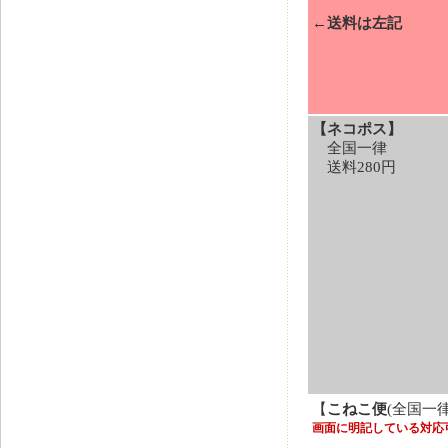
←送料は左記
【ネコポス】
全国一律
送料280円
【
こねこ便
(全国一
画面に明記している対応