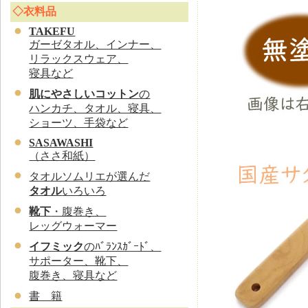
◇衣料品
TAKEFU
ガーゼタオル、インナー、
リラックスウェア、
寝具など
肌にやさしいコットン
の
ハンカチ、タオル、寝具、
ショーツ、手袋など
SASAWASHI
（ささ和紙）
タオルソムリエが選んだ
タオル
いろいろ
靴下
・腹巻き、
レッグウォーマー
イフミック
のﾊﾞﾗﾝｽｶﾞｰﾄﾞ、
サポーター、靴下、
腹巻き、寝具など
書 籍