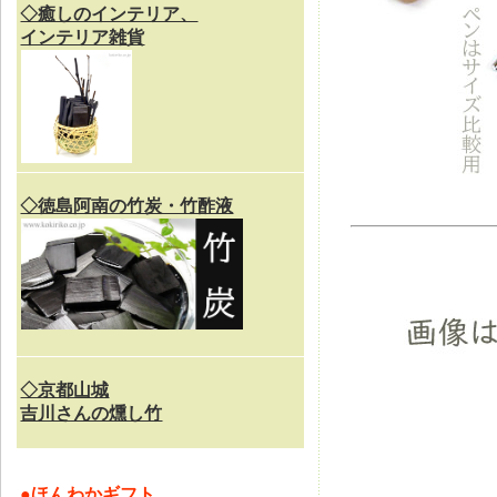
◇癒しのインテリア、
インテリア雑貨
◇徳島阿南の竹炭・竹酢液
◇京都山城
吉川さんの燻し竹
●
ほんわかギフト