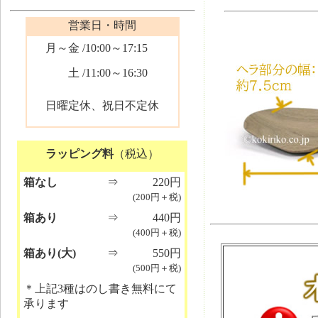
営業日・時間
月～金
/10:00～17:15
土
/11:00～16:30
日曜定休、祝日不定休
ラッピング料
（税込）
箱なし
⇒
220円
(200円＋税)
箱あり
⇒
440円
(400円＋税)
箱あり(大)
⇒
550円
(500円＋税)
＊上記3種はのし書き無料にて
承ります