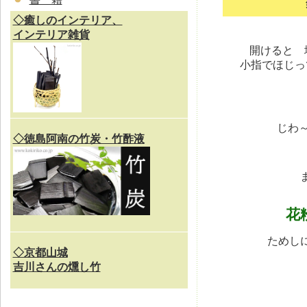
◇癒しのインテリア、
インテリア雑貨
開けると 
小指でほじっ
じわ
◇徳島阿南の竹炭・竹酢液
花
ためし
◇京都山城
吉川さんの燻し竹