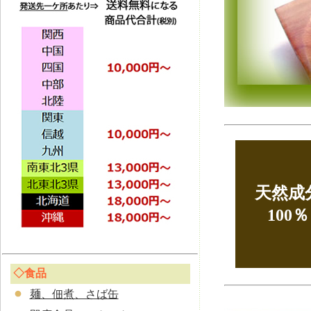
天然成
100％
◇食品
麺、佃煮、さば缶