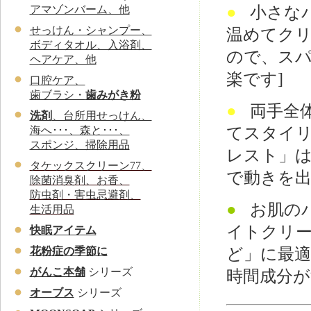
●
小さな
アマゾンバーム、他
せっけん・シャンプー、
温めてク
ボディタオル、入浴剤、
ので、スパ
ヘアケア、他
楽です]
口腔ケア、
歯ブラシ・
歯みがき粉
●
両手全
洗剤
、台所用せっけん、
てスタイリ
海へ･･･、森と･･･、
スポンジ、掃除用品
レスト」
タケックスクリーン77、
で動きを
除菌消臭剤、お香、
防虫剤・害虫忌避剤、
●
お肌の
生活用品
イトクリ
快眠アイテム
ど」に最適
花粉症の季節に
がんこ本舗
シリーズ
時間成分
オーブス
シリーズ