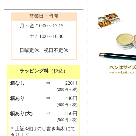
営業日・時間
月～金
/10:00～17:15
土
/11:00～16:30
日曜定休、祝日不定休
ラッピング料
（税込）
箱なし
⇒
220円
(200円＋税)
箱あり
⇒
440円
(400円＋税)
箱あり(大)
⇒
550円
(500円＋税)
＊上記3種はのし書き無料にて
承ります