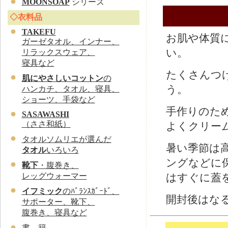
MOONSOAP
シリーズ
◇衣料品
TAKEFU
お肌や体質
ガーゼタオル、インナー、
い。
リラックスウェア、
寝具など
たくさんつ
肌にやさしいコットン
の
う。
ハンカチ、タオル、寝具、
ショーツ、手袋など
手作りのた
SASAWASHI
（ささ和紙）
よくクリー
タオルソムリエが選んだ
暑い季節は
タオル
いろいろ
ングなどに
靴下
・腹巻き、
はすぐに蓋
レッグウォーマー
イフミック
のﾊﾞﾗﾝｽｶﾞｰﾄﾞ、
開封後はな
サポーター、靴下、
腹巻き、寝具など
書 籍