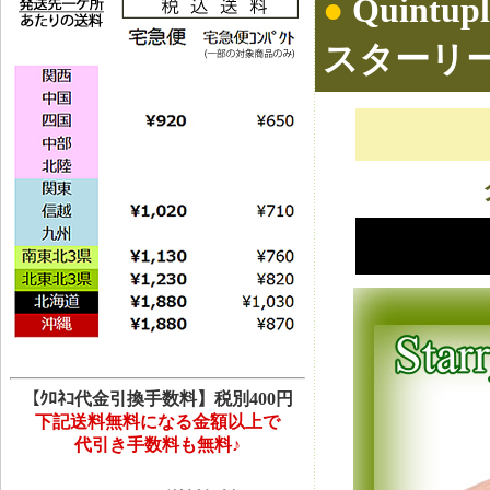
●
Quintupl
スターリ
【ｸﾛﾈｺ代金引換手数料】税別400円
下記送料無料になる金額以上で
代引き手数料も無料♪