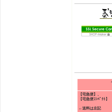
【宅急便】、
【宅急便ｺﾝﾊﾟｸﾄ】
←送料は左記