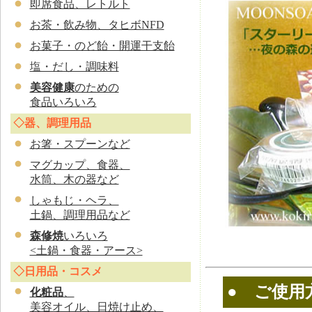
即席食品、レトルト
お茶・飲み物、タヒボNFD
お菓子・のど飴・開運干支飴
塩・だし・調味料
美容健康
のための
食品いろいろ
◇器、調理用品
お
箸・スプーンなど
マグカップ、食器、
水筒、木の器など
しゃもじ・ヘラ、
土鍋、調理用品など
森修焼
いろいろ
<土鍋・食器・アース>
◇日用品・コスメ
● ご使用
化粧品
、
美容オイル、日焼け止め、